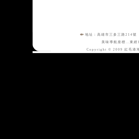
地址：高雄市三多三路214號
美味導航座標…東經120"
Copyright © 2009 紅毛港